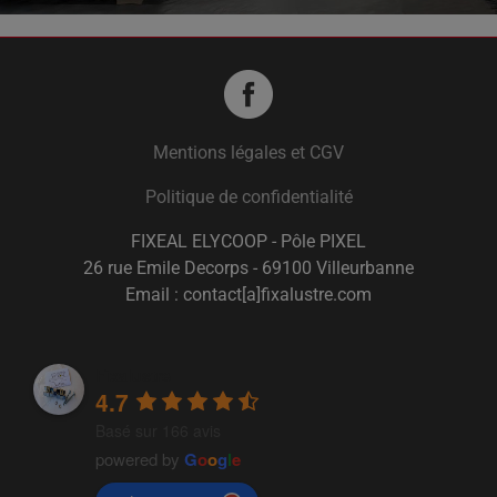
Tommy
Mentions légales et CGV
Politique de confidentialité
FIXEAL ELYCOOP - Pôle PIXEL
26 rue Emile Decorps - 69100 Villeurbanne
Email : contact[a]fixalustre.com
Fixalustre
4.7
Basé sur 166 avis
powered by
G
o
o
g
l
e