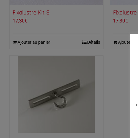
Fixalustre Kit S
Fixalustre
17,30
€
17,30
€
Ajouter au panier
Détails
Ajouter au