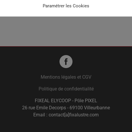
Paramétrer les Cookies
Mentions légales et CGV
Politique de confidentialité
FIXEAL ELYCOOP - Pôle PIXEL
26 rue Emile Decorps - 69100 Villeurbanne
Email : contact[a]fixalustre.com