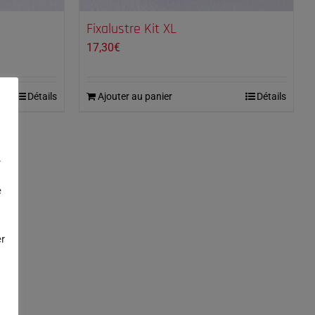
Fixalustre Kit XL
17,30
€
Détails
Ajouter au panier
Détails
.
e
r