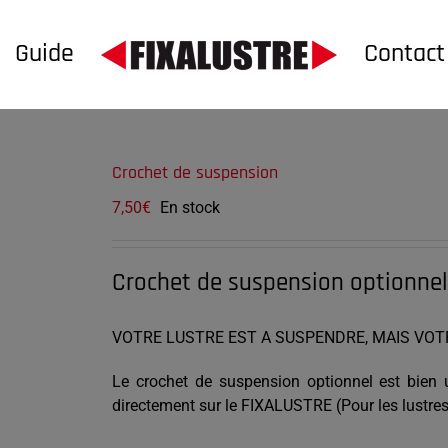
Guide
Contact
Crochet de suspension
7,50
€
En stock
Crochet de suspension optionne
VOTRE LUSTRE EST A SUSPENDRE, MAIS VOT
Le crochet de suspension optionnel est bien ut
directement sur le FIXALUSTRE (Pour les lustre