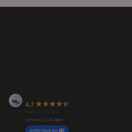
Fixalustre
4.7
Basé sur 166 avis
powered by
G
o
o
g
l
e
notez-nous sur