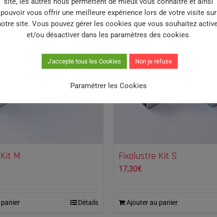
site, les autres nous permettent de mieux vous connaitre et ainsi
pouvoir vous offrir une meilleure expérience lors de votre visite sur
notre site. Vous pouvez gérer les cookies que vous souhaitez active
et/ou désactiver dans les paramètres des cookies.
J'accepte tous les Cookies
Non je refuse
Paramétrer les Cookies
 Kit M
Fixalustre Kit S
17,30
€
 panier
Détails
Ajouter au panier