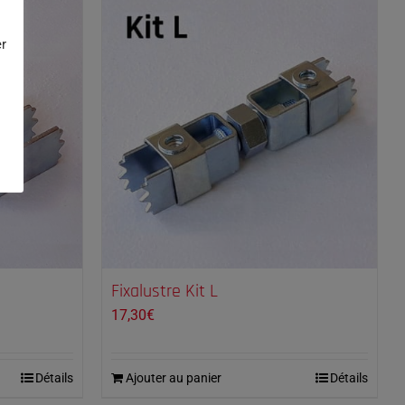
r
Fixalustre Kit L
17,30
€
Détails
Ajouter au panier
Détails