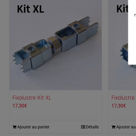
Fixalustre Kit XL
Fixalustre
17,30
€
17,30
€
Ajouter au panier
Détails
Ajouter au