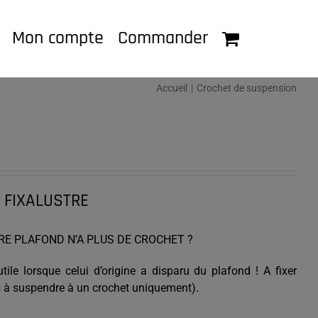
Mon compte
Commander
Accueil
Crochet de suspension
l FIXALUSTRE
RE PLAFOND N’A PLUS DE CROCHET ?
ile lorsque celui d’origine a disparu du plafond ! A fixer
s à suspendre à un crochet uniquement).