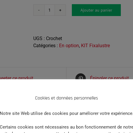
Ajouter au panier
quantité
de
Crochet
de
UGS :
Crochet
suspension
Catégories :
En option
,
KIT Fixalustre
eeter ce produit
Épingler ce produit
Cookies et données personnelles
Notre site Web utilise des cookies pour améliorer votre expérience
Certains cookies sont nécessaires au bon fonctionnement de notr